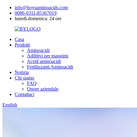
info@boyuaminoacids.com
0086-0311-85367019
lunedì-domenica: 24 ore
Casa
Prodotti
Aminoacidi
Additivi per mangimi
Acetil aminoacidi
Fertilizzanti Aminoacidi
Notizia
Chi siamo
FAQ
Onore aziendale
Contattaci
English