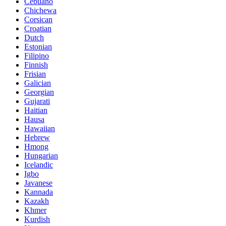
Cebuano
Chichewa
Corsican
Croatian
Dutch
Estonian
Filipino
Finnish
Frisian
Galician
Georgian
Gujarati
Haitian
Hausa
Hawaiian
Hebrew
Hmong
Hungarian
Icelandic
Igbo
Javanese
Kannada
Kazakh
Khmer
Kurdish