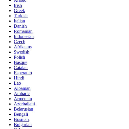
Arabic
Irish
Greek
Turkish
Italian
Danish
Romanian
Indonesian
Czech
Afrikaans
Swedish
Polish
Basque
Catalan
Esperanto
Hindi
Lao
Albanian
Amharic
Armenian
Azerbaijani
Belarusian
Bengali
Bosnian
Bulgarian